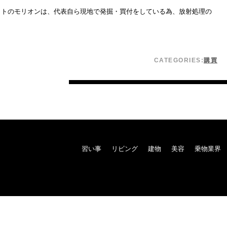
イトのモリオンは、代表自ら現地で発掘・買付をしている為、放射処理の
CATEGORIES:
購買
習い事
リビング
建物
美容
乗物業界