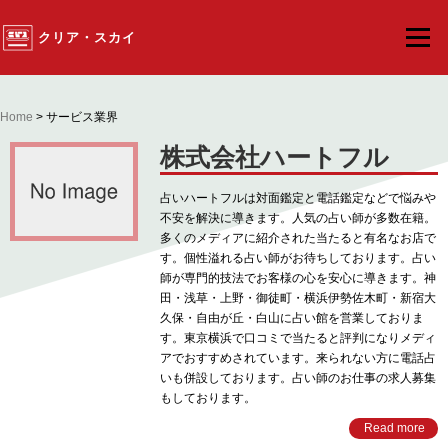
クリア・スカイ
メニュー
Home
> サービス業界
株式会社ハートフル
占いハートフルは対面鑑定と電話鑑定などで悩みや
不安を解決に導きます。人気の占い師が多数在籍。
多くのメディアに紹介された当たると有名なお店で
す。個性溢れる占い師がお待ちしております。占い
師が専門的技法でお客様の心を安心に導きます。神
田・浅草・上野・御徒町・横浜伊勢佐木町・新宿大
久保・自由が丘・白山に占い館を営業しておりま
す。東京横浜で口コミで当たると評判になりメディ
アでおすすめされています。来られない方に電話占
いも併設しております。占い師のお仕事の求人募集
もしております。
Read more