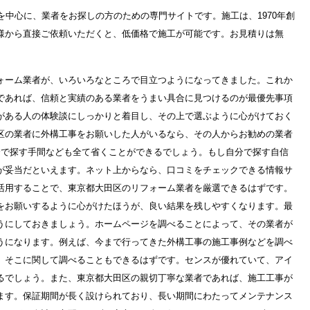
を中心に、業者をお探しの方のための専門サイトです。施工は、1970年創
様から直接ご依頼いただくと、低価格で施工が可能です。お見積りは無
ォーム業者が、いろいろなところで目立つようになってきました。これか
であれば、信頼と実績のある業者をうまい具合に見つけるのが最優先事項
がある人の体験談にしっかりと着目し、その上で選ぶように心がけておく
区の業者に外構工事をお願いした人がいるなら、その人からお勧めの業者
分で探す手間なども全て省くことができるでしょう。もし自分で探す自信
が妥当だといえます。ネット上からなら、口コミをチェックできる情報サ
活用することで、東京都大田区のリフォーム業者を厳選できるはずです。
をお願いするように心がけたほうが、良い結果を残しやすくなります。最
うにしておきましょう。ホームページを調べることによって、その業者が
うになります。例えば、今まで行ってきた外構工事の施工事例などを調べ
、そこに関して調べることもできるはずです。センスが優れていて、アイ
るでしょう。また、東京都大田区の親切丁寧な業者であれば、施工工事が
ます。保証期間が長く設けられており、長い期間にわたってメンテナンス