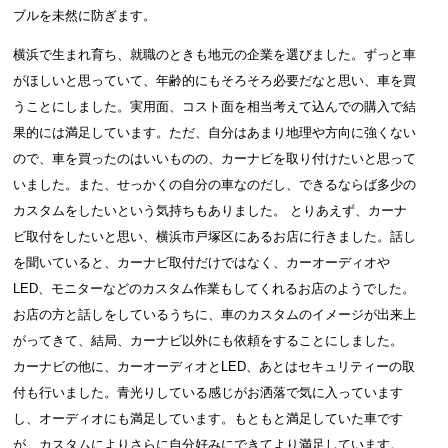
ブルを未然に防ぎます。
横浜で生まれ育ち、就職のときも地元の企業を選びました。ずっと車
がほしいと思っていて、年齢的にもそろそろ必要だなと思い、車を買
うことにしました。実用面、コスト面を相当考えて込んでの購入で結
果的には満足しています。ただ、自分はあまり地理や方向に強くない
ので、車を買ったのはいいものの、カーナビを取り付けたいと思って
いました。また、せっかくの自分の車なのだし、できるならば多少の
カスタムをしたいという気持ちもありました。 とりあえず、カーナ
ビ取付をしたいと思い、横浜市戸塚区にあるお店に行きました。話し
を聞いていると、カーナビ取付だけではなく、カーオーディオや
LED、モニターなどのカスタム作業もしてくれるお店のようでした。
お店の方と話しをしているうちに、車のカスタムのイメージが出来上
がってきて、結局、カーナビ以外にも依頼をすることにしました。
カーナビの他に、カーオーディオとLED、あとはセキュリティーの取
付も行いました。青光りしている感じがお洒落で気に入っています
し、オーディオにも満足しています。もともと満足していた車です
が、カスタムによりさらに自分好みにできてより満足しています。