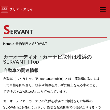
コンテンツへスキップ
クリア・スカイ
メニュ
S
ERVANT
Home
>
乗物業界
> SERVANT
カーオーディオ・カーナビ取付は横浜の
SERVANT | Top
自動車の関連情報
自動車（じどうしゃ、英: car, automobile）とは、原動機の動力によ
って車輪を回転させ、軌条や架線を用いずに路上を走る車のこと。
※テキストは
Wikipedia
より引用しています。
カーオーディオ・カーナビの取付を横浜でご検討なら戸塚区の
SERVANTにお任せください。適切な配線処理で今後起こりうるトラ