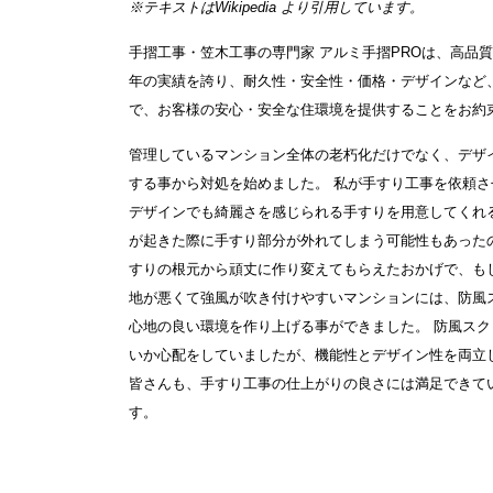
※テキストは
Wikipedia
より引用しています。
手摺工事・笠木工事の専門家 アルミ手摺PROは、高品
年の実績を誇り、耐久性・安全性・価格・デザインなど
で、お客様の安心・安全な住環境を提供することをお約
管理しているマンション全体の老朽化だけでなく、デザ
する事から対処を始めました。 私が手すり工事を依頼
デザインでも綺麗さを感じられる手すりを用意してくれ
が起きた際に手すり部分が外れてしまう可能性もあった
すりの根元から頑丈に作り変えてもらえたおかげで、も
地が悪くて強風が吹き付けやすいマンションには、防風
心地の良い環境を作り上げる事ができました。 防風ス
いか心配をしていましたが、機能性とデザイン性を両立
皆さんも、手すり工事の仕上がりの良さには満足できて
す。