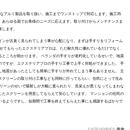
質なアルミ製品を取り扱い、施工までワンストップで対応します。施工35
、あらゆる面でお客様のニーズに応えます。取り付けからメンテナンスま
束します。
インが古臭く見られてしまう事が心配になり、まずは手すりをリフォーム
させてもらったエクステリアプロは、ただ耐久性に優れているだけでなく、
るところが助かります。 ベランダの手すりが老朽化しているせいで、地震
のですが、エクステリアプロの手すり工事で上手く対処ができました。 手
し地震があったとしても簡単に手すりが外れてしまう事もありません。 立
スクリーンの取り付け工事なども同時に行ってもらい、住民にとって住み
クリーンのせいで陽射しが大幅に遮られたり、見栄えが悪くなってしまわな
したスクリーンを用意してもらえて安心しています。 マンションの住民の
いるようですし、短期間で工事を終えてもらえた事にも感謝するばかりで
CATEGORIES:
建物